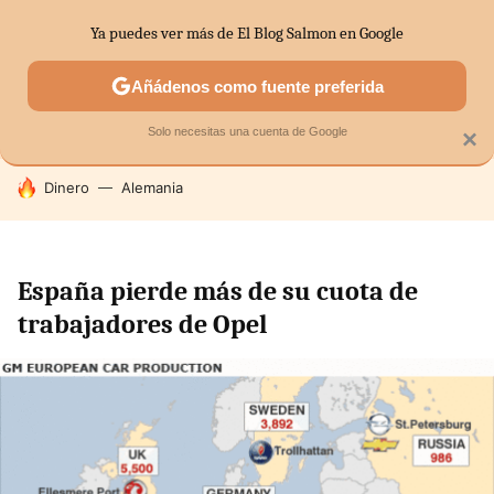
Ya puedes ver más de El Blog Salmon en Google
SECTORES
ECONOMÍA DOMÉSTICA
MERCADOS FINANC
Añádenos como fuente preferida
Solo necesitas una cuenta de Google
×
HOY SE HABLA DE
Dinero
Alemania
España pierde más de su cuota de
trabajadores de Opel