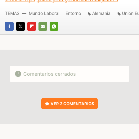
TEMAS
Mundo Laboral
Entorno
Alemania
Unión E
FACEBOOK
TWITTER
FLIPBOARD
E-
WHATSAPP
MAIL
Comentarios cerrados
VER
2 COMENTARIOS