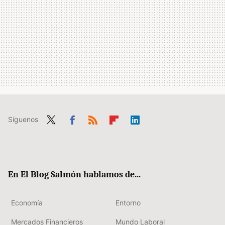
Síguenos
Twit
Fac
RSS
Flip
Link
ter
ebo
boa
edIn
ok
rd
En El Blog Salmón hablamos de...
Economía
Entorno
Mercados Financieros
Mundo Laboral