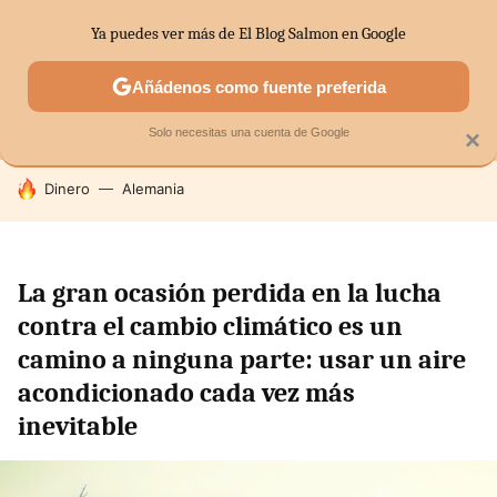
Ya puedes ver más de El Blog Salmon en Google
MENÚ
NUEVO
Añádenos como fuente preferida
SECTORES
ECONOMÍA DOMÉSTICA
MERCADOS FINANC
Solo necesitas una cuenta de Google
×
HOY SE HABLA DE
Dinero
Alemania
La gran ocasión perdida en la lucha
contra el cambio climático es un
camino a ninguna parte: usar un aire
acondicionado cada vez más
inevitable