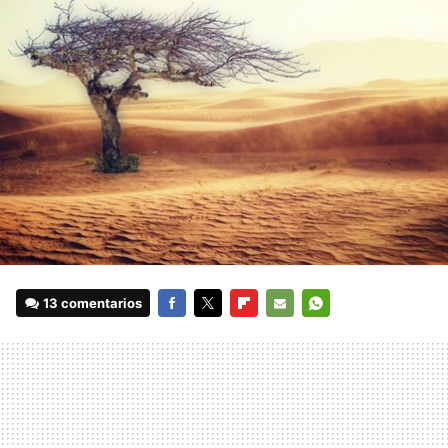
13 comentarios
FACEBOOK
TWITTER
FLIPBOARD
E-
WHATSAPP
MAIL