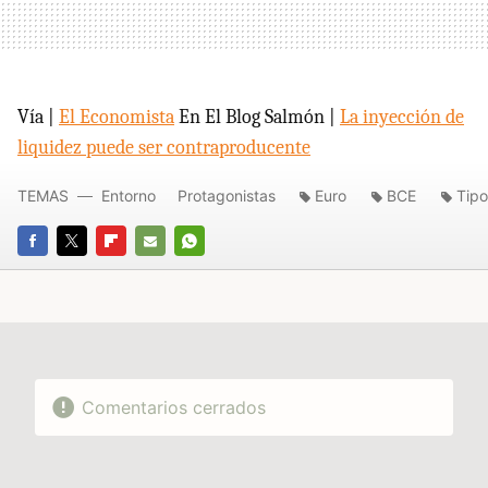
Vía |
El Economista
En El Blog Salmón |
La inyección de
liquidez puede ser contraproducente
TEMAS
Entorno
Protagonistas
Euro
BCE
Tipo
FACEBOOK
TWITTER
FLIPBOARD
E-
WHATSAPP
MAIL
Comentarios cerrados