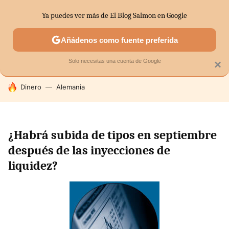
Ya puedes ver más de El Blog Salmon en Google
SECTORES
ECONOMÍA DOMÉSTICA
MERCADOS FINANC
Añádenos como fuente preferida
Solo necesitas una cuenta de Google
×
HOY SE HABLA DE
Dinero
Alemania
¿Habrá subida de tipos en septiembre
después de las inyecciones de
liquidez?