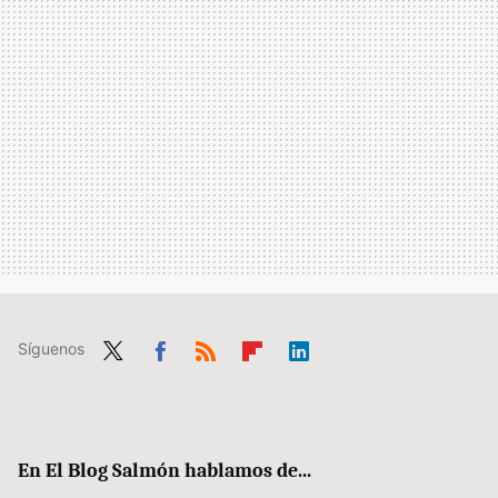
Síguenos
Twit
Fac
RSS
Flip
Link
ter
ebo
boa
edIn
ok
rd
En El Blog Salmón hablamos de...