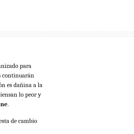
anizado para
es continuarán
ón es dañina a la
iensan lo peor y
ene
.
uesta de cambio