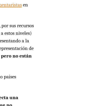
entaristas
en
 por sus recursos
a estos niveles)
resentando a la
representación de
 pero no están
o países
ecta una
que no