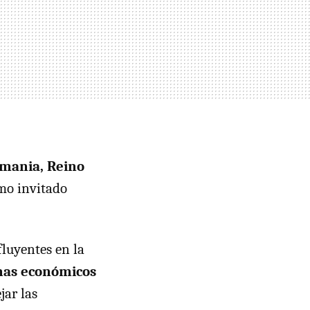
emania, Reino
mo invitado
fluyentes en la
mas económicos
ar las