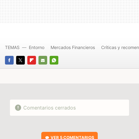
TEMAS
Entorno
Mercados Financieros
Críticas y recome
FACEBOOK
TWITTER
FLIPBOARD
E-
WHATSAPP
MAIL
Comentarios cerrados
VER
5 COMENTARIOS