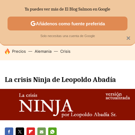
Ya puedes ver más de El Blog Salmon en Google
MENÚ
NUEVO
Añádenos como fuente preferida
SECTORES
ECONOMÍA DOMÉSTICA
MERCADOS FINANC
Solo necesitas una cuenta de Google
×
HOY SE HABLA DE
Precios
Alemania
Crisis
La crisis Ninja de Leopoldo Abadía