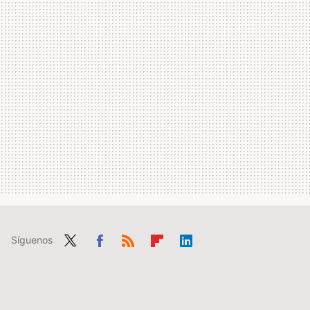
Síguenos
Twit
Fac
RSS
Flip
Link
ter
ebo
boa
edIn
ok
rd