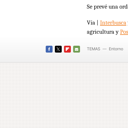
Se prevé una ord
Vía |
Interbusca
agricultura y
Pos
TEMAS
Entorno
FACEBOOK
TWITTER
FLIPBOARD
E-
MAIL