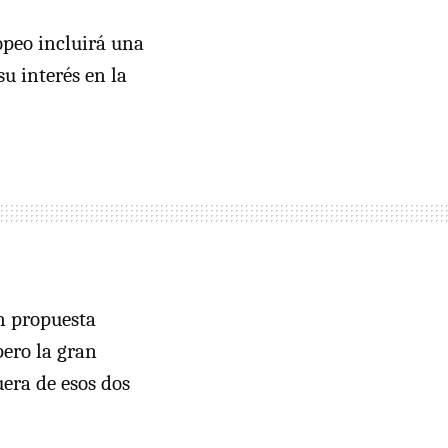
opeo incluirá una
u interés en la
ón propuesta
pero la gran
uera de esos dos