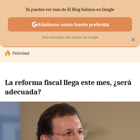
Ya puedes ver más de El Blog Salmon en Google
SECTORES
ECONOMÍA DOMÉSTICA
MERCADOS FINANC
Añádenos como fuente preferida
Solo necesitas una cuenta de Google
×
HOY SE HABLA DE
Felicidad
La reforma fiscal llega este mes, ¿será
adecuada?