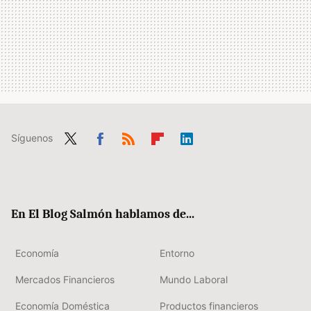
Síguenos
Twit
Fac
RSS
Flip
Link
ter
ebo
boa
edIn
ok
rd
En El Blog Salmón hablamos de...
Economía
Entorno
Mercados Financieros
Mundo Laboral
Economía Doméstica
Productos financieros