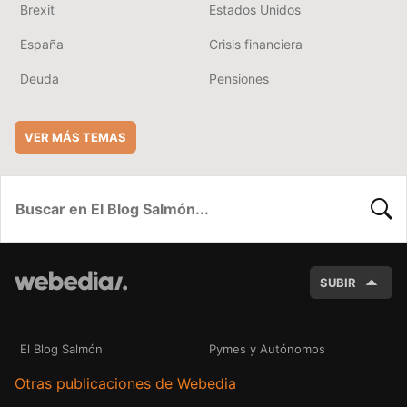
Brexit
Estados Unidos
España
Crisis financiera
Deuda
Pensiones
VER MÁS TEMAS
BUSC
SUBIR
El Blog Salmón
Pymes y Autónomos
Otras publicaciones de Webedia