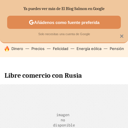
Ya puedes ver más de El Blog Salmon en Google
SECTORES
ECONOMÍA DOMÉSTICA
MERCADOS FINANC
Añádenos como fuente preferida
Solo necesitas una cuenta de Google
×
HOY SE HABLA DE
Dinero
Precios
Felicidad
Energía eólica
Pensión
Libre comercio con Rusia