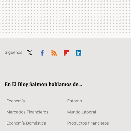
Síguenos
Twit
Fac
RSS
Flip
Link
ter
ebo
boa
edIn
ok
rd
En El Blog Salmón hablamos de...
Economía
Entorno
Mercados Financieros
Mundo Laboral
Economía Doméstica
Productos financieros