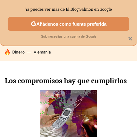
Ya puedes ver más de El Blog Salmon en Google
SECTORES
ECONOMÍA DOMÉSTICA
MERCADOS FINANC
Añádenos como fuente preferida
Solo necesitas una cuenta de Google
×
HOY SE HABLA DE
Dinero
Alemania
Los compromisos hay que cumplirlos