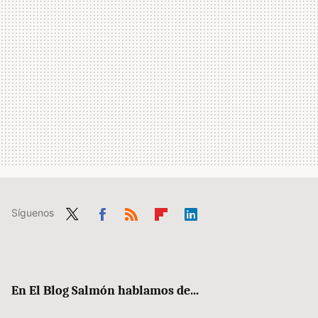
Síguenos
Twit
Fac
RSS
Flip
Link
ter
ebo
boa
edIn
ok
rd
En El Blog Salmón hablamos de...