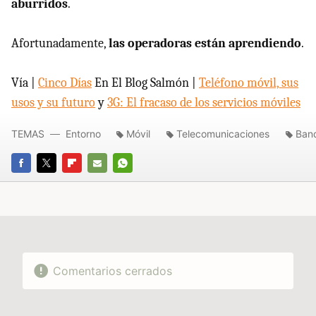
aburridos
.
Afortunadamente,
las operadoras están aprendiendo
.
Vía |
Cinco Días
En El Blog Salmón |
Teléfono móvil, sus
usos y su futuro
y
3G: El fracaso de los servicios móviles
TEMAS
Entorno
Móvil
Telecomunicaciones
Ban
FACEBOOK
TWITTER
FLIPBOARD
E-
WHATSAPP
MAIL
Comentarios cerrados