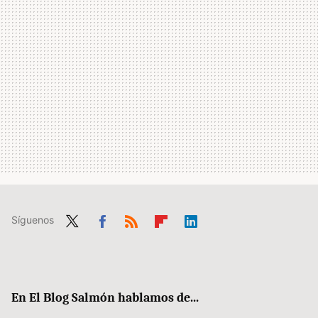
Síguenos
Twit
Fac
RSS
Flip
Link
ter
ebo
boa
edIn
ok
rd
En El Blog Salmón hablamos de...