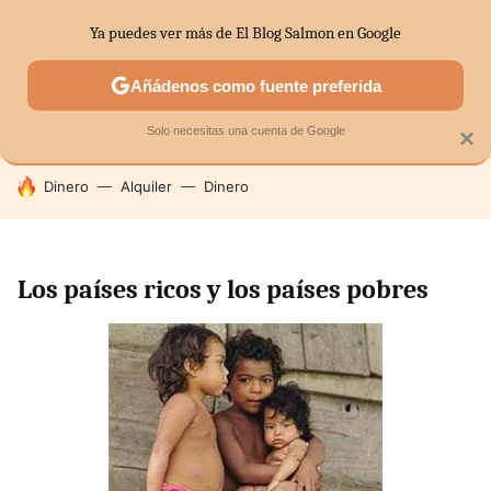
Ya puedes ver más de El Blog Salmon en Google
SECTORES
ECONOMÍA DOMÉSTICA
MERCADOS FINANC
Añádenos como fuente preferida
Solo necesitas una cuenta de Google
×
HOY SE HABLA DE
Dinero
Alquiler
Dinero
Los países ricos y los países pobres