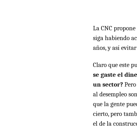
La CNC propone q
siga habiendo ac
años, y así evita
Claro que este p
se gaste el din
un sector?
Pero 
al desempleo son
que la gente pued
cierto, pero tam
el de la construc