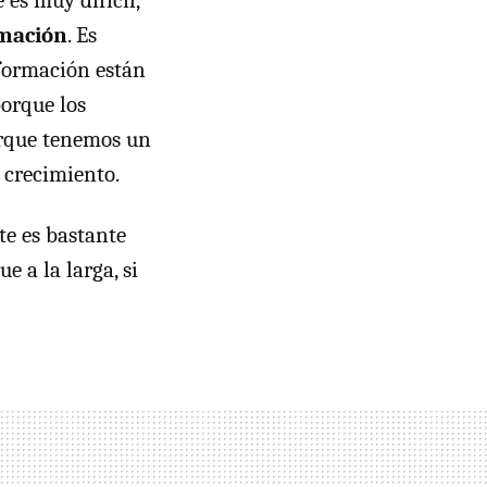
es muy difícil,
rmación
. Es
formación están
orque los
orque tenemos un
 crecimiento.
te es bastante
e a la larga, si