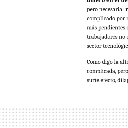
dinero en el d
pero necesaria:
complicado por m
más pendientes d
trabajadores no 
sector tecnológi
Como digo la alt
complicada, pero 
surte efecto, di