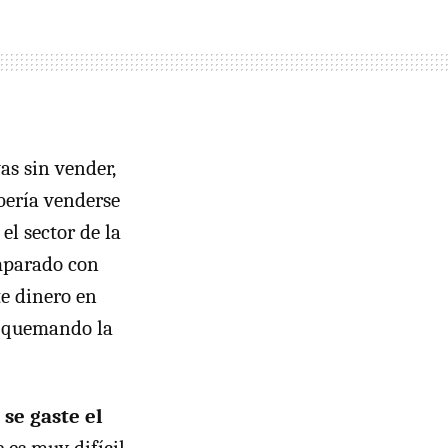
as sin vender,
bería venderse
el sector de la
omparado con
te dinero en
á quemando la
se gaste el