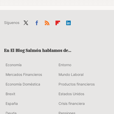
Síguenos
Twit
Fac
RSS
Flip
Link
ter
ebo
boa
edIn
ok
rd
En El Blog Salmón hablamos de...
Economía
Entorno
Mercados Financieros
Mundo Laboral
Economía Doméstica
Productos financieros
Brexit
Estados Unidos
España
Crisis financiera
Deuda
Pensiones