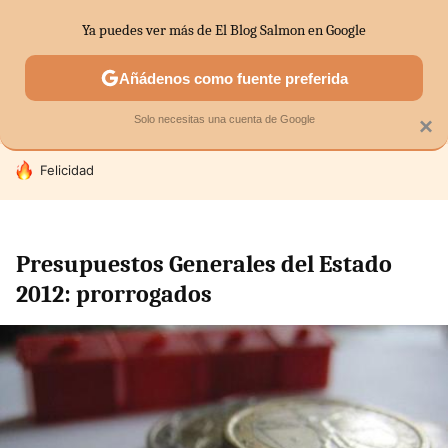
Ya puedes ver más de El Blog Salmon en Google
SECTORES
ECONOMÍA DOMÉSTICA
MERCADOS FINANC
Añádenos como fuente preferida
Solo necesitas una cuenta de Google
×
HOY SE HABLA DE
Felicidad
Presupuestos Generales del Estado
2012: prorrogados