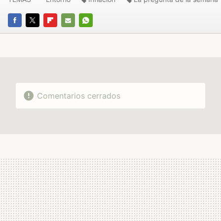
FACEBOOK
TWITTER
FLIPBOARD
E-
WHATSAPP
MAIL
Comentarios cerrados