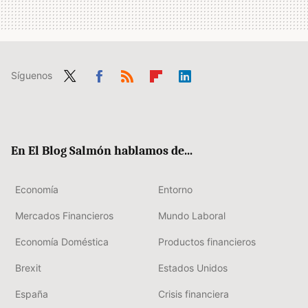
Síguenos
Twit
Fac
RSS
Flip
Link
ter
ebo
boa
edIn
ok
rd
En El Blog Salmón hablamos de...
Economía
Entorno
Mercados Financieros
Mundo Laboral
Economía Doméstica
Productos financieros
Brexit
Estados Unidos
España
Crisis financiera