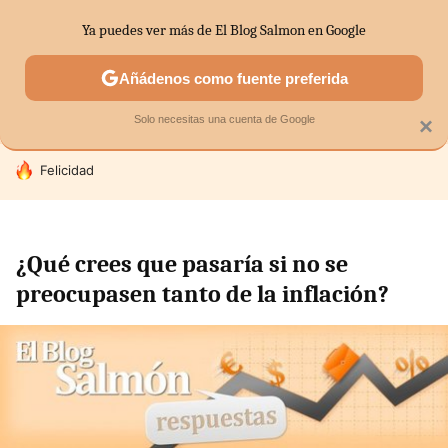
Ya puedes ver más de El Blog Salmon en Google
SECTORES
ECONOMÍA DOMÉSTICA
MERCADOS FINANC
Añádenos como fuente preferida
Solo necesitas una cuenta de Google
×
HOY SE HABLA DE
Felicidad
¿Qué crees que pasaría si no se
preocupasen tanto de la inflación?