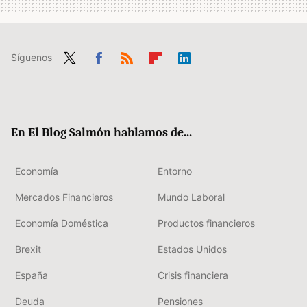
Síguenos
Twit
Fac
RSS
Flip
Link
ter
ebo
boa
edIn
ok
rd
En El Blog Salmón hablamos de...
Economía
Entorno
Mercados Financieros
Mundo Laboral
Economía Doméstica
Productos financieros
Brexit
Estados Unidos
España
Crisis financiera
Deuda
Pensiones