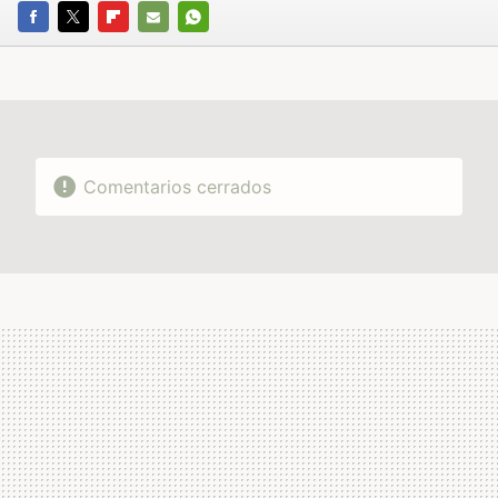
FACEBOOK
TWITTER
FLIPBOARD
E-
WHATSAPP
MAIL
Comentarios cerrados