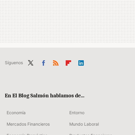
Síguenos
Twit
Fac
RSS
Flip
Link
ter
ebo
boa
edIn
ok
rd
En El Blog Salmón hablamos de...
Economía
Entorno
Mercados Financieros
Mundo Laboral