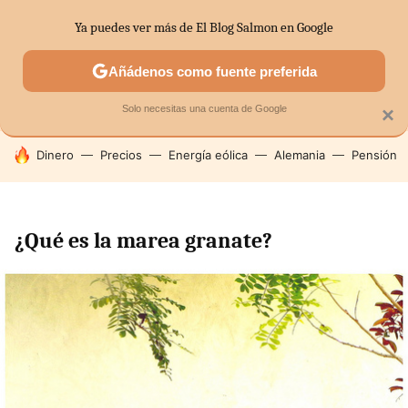
Ya puedes ver más de El Blog Salmon en Google
SECTORES
ECONOMÍA DOMÉSTICA
MERCADOS FINANC
Añádenos como fuente preferida
Solo necesitas una cuenta de Google
×
HOY SE HABLA DE
Dinero
Precios
Energía eólica
Alemania
Pensión
¿Qué es la marea granate?