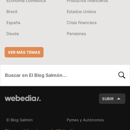
Economía Doméstica
Productos financieros
Brexit
Estados Unidos
España
Crisis financiera
Deuda
Pensiones
VER MÁS TEMAS
BUSC
SUBIR
El Blog Salmón
Pymes y Autónomos