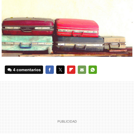
4 comentarios
FACEBOOK
TWITTER
FLIPBOARD
E-
WHATSAPP
MAIL