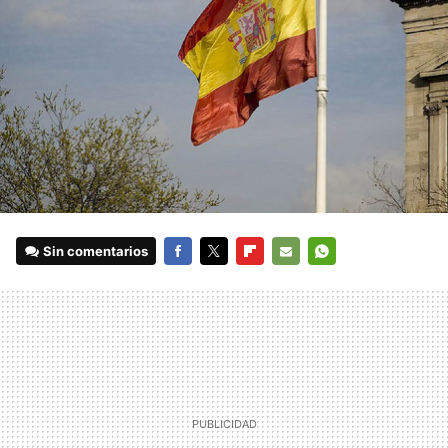
Sin comentarios
FACEBOOK
TWITTER
FLIPBOARD
E-
WHATSAPP
MAIL