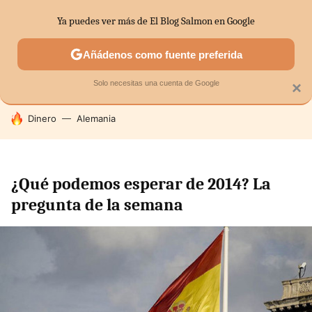
Ya puedes ver más de El Blog Salmon en Google
SECTORES
ECONOMÍA DOMÉSTICA
MERCADOS FINANC
Añádenos como fuente preferida
Solo necesitas una cuenta de Google
×
HOY SE HABLA DE
Dinero
Alemania
¿Qué podemos esperar de 2014? La
pregunta de la semana