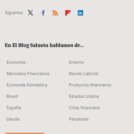
Síguenos
Twit
Fac
RSS
Flip
Link
ter
ebo
boa
edIn
ok
rd
En El Blog Salmón hablamos de...
Economía
Entorno
Mercados Financieros
Mundo Laboral
Economía Doméstica
Productos financieros
Brexit
Estados Unidos
España
Crisis financiera
Deuda
Pensiones