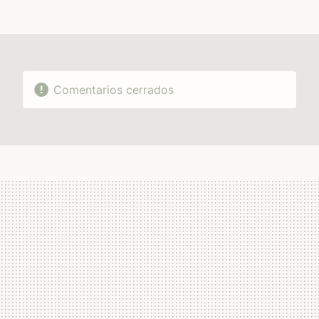
FACEBOOK
TWITTER
FLIPBOARD
E-
WHATSAPP
MAIL
Comentarios cerrados