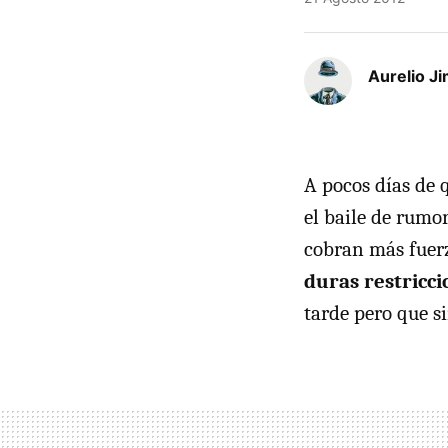
Aurelio J
A pocos días de 
el baile de rumo
cobran más fuerz
duras restricci
tarde pero que s