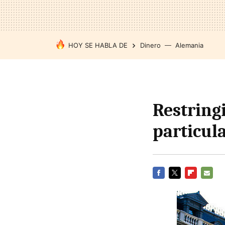
HOY SE HABLA DE
Dinero
Alemania
Restringi
particul
FACEBOOK
TWITTER
FLIPBOARD
E-
MAIL