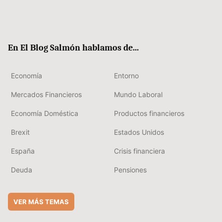
Twit
Fac
RSS
Flip
Link
ter
ebo
boa
edIn
ok
rd
En El Blog Salmón hablamos de...
Economía
Entorno
Mercados Financieros
Mundo Laboral
Economía Doméstica
Productos financieros
Brexit
Estados Unidos
España
Crisis financiera
Deuda
Pensiones
VER MÁS TEMAS