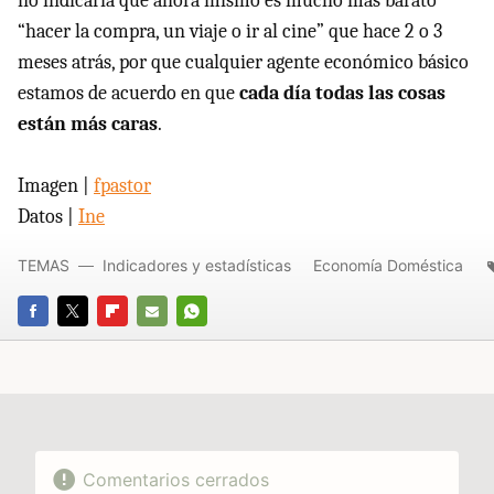
no indicaría que ahora mismo es mucho más barato
“hacer la compra, un viaje o ir al cine” que hace 2 o 3
meses atrás, por que cualquier agente económico básico
estamos de acuerdo en que
cada día todas las cosas
están más caras
.
Imagen |
fpastor
Datos |
Ine
TEMAS
Indicadores y estadísticas
Economía Doméstica
FACEBOOK
TWITTER
FLIPBOARD
E-
WHATSAPP
MAIL
Comentarios cerrados