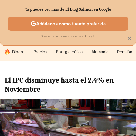
Ya puedes ver más de El Blog Salmon en Google
SECTORES
ECONOMÍA DOMÉSTICA
MERCADOS FINANC
Añádenos como fuente preferida
Solo necesitas una cuenta de Google
×
HOY SE HABLA DE
Dinero
Precios
Energía eólica
Alemania
Pensión
El IPC disminuye hasta el 2,4% en
Noviembre