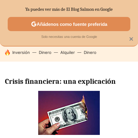
Ya puedes ver más de El Blog Salmon en Google
SECTORES
ECONOMÍA DOMÉSTICA
MERCADOS FINANC
Añádenos como fuente preferida
Solo necesitas una cuenta de Google
×
HOY SE HABLA DE
Inversión
Dinero
Alquiler
Dinero
Crisis financiera: una explicación