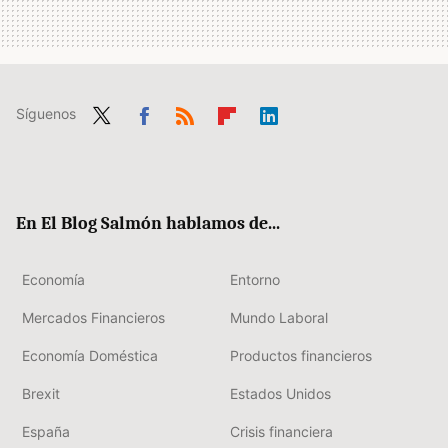
Síguenos
Twit
Fac
RSS
Flip
Link
ter
ebo
boa
edIn
ok
rd
En El Blog Salmón hablamos de...
Economía
Entorno
Mercados Financieros
Mundo Laboral
Economía Doméstica
Productos financieros
Brexit
Estados Unidos
España
Crisis financiera