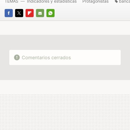
TEMAS
Indicadores y estadísticas
Protagonistas
banc
FACEBOOK
TWITTER
FLIPBOARD
E-
WHATSAPP
MAIL
Comentarios cerrados