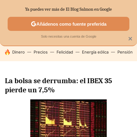
Ya puedes ver más de El Blog Salmon en Google
SECTORES
ECONOMÍA DOMÉSTICA
MERCADOS FINANC
Añádenos como fuente preferida
Solo necesitas una cuenta de Google
×
HOY SE HABLA DE
Dinero
Precios
Felicidad
Energía eólica
Pensión
La bolsa se derrumba: el IBEX 35
pierde un 7,5%