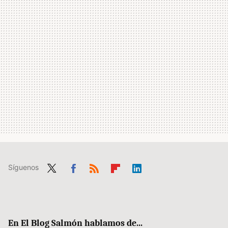
Síguenos
Twit
Fac
RSS
Flip
Link
ter
ebo
boa
edIn
ok
rd
En El Blog Salmón hablamos de...