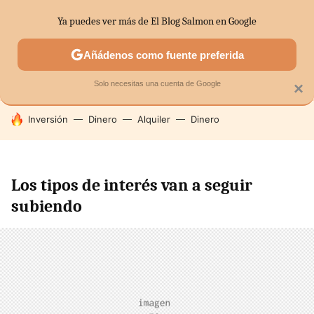
Ya puedes ver más de El Blog Salmon en Google
SECTORES
ECONOMÍA DOMÉSTICA
MERCADOS FINANC
Añádenos como fuente preferida
Solo necesitas una cuenta de Google
×
HOY SE HABLA DE
Inversión
Dinero
Alquiler
Dinero
Los tipos de interés van a seguir
subiendo