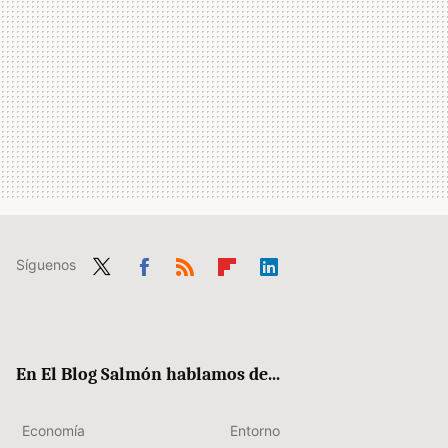
Síguenos
Twit
Fac
RSS
Flip
Link
ter
ebo
boa
edIn
ok
rd
En El Blog Salmón hablamos de...
Economía
Entorno