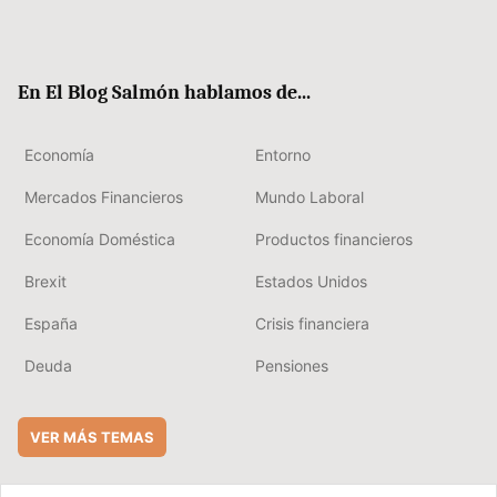
Twit
Fac
RSS
Flip
Link
ter
ebo
boa
edIn
ok
rd
En El Blog Salmón hablamos de...
Economía
Entorno
Mercados Financieros
Mundo Laboral
Economía Doméstica
Productos financieros
Brexit
Estados Unidos
España
Crisis financiera
Deuda
Pensiones
VER MÁS TEMAS