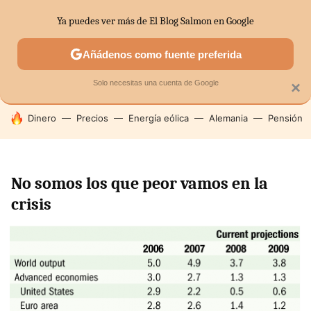
Ya puedes ver más de El Blog Salmon en Google
SECTORES
ECONOMÍA DOMÉSTICA
MERCADOS FINANC
Añádenos como fuente preferida
Solo necesitas una cuenta de Google
×
HOY SE HABLA DE
Dinero
Precios
Energía eólica
Alemania
Pensión
No somos los que peor vamos en la
crisis