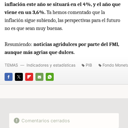
inflación este año se situará en el 4%, y el año que
viene en un 3,6%.
Ya hemos comentado que la
inflación sigue subiendo, las perspectivas para el futuro
no es que sean muy buenas.
Resumiendo:
noticias agridulces por parte del FMI,
aunque más agrias que dulces.
TEMAS
Indicadores y estadísticas
PIB
Fondo Monetar
FACEBOOK
TWITTER
FLIPBOARD
E-
WHATSAPP
MAIL
Comentarios cerrados