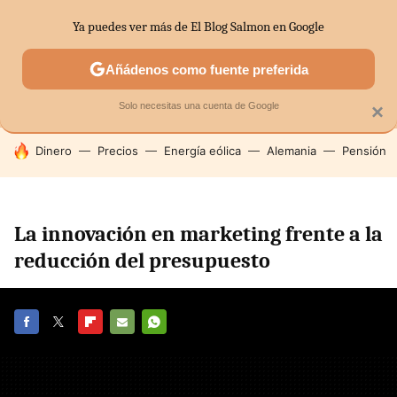
Ya puedes ver más de El Blog Salmon en Google
MENÚ
NUEVO
Añádenos como fuente preferida
SECTORES
ECONOMÍA DOMÉSTICA
MERCADOS FINANC
Solo necesitas una cuenta de Google
×
HOY SE HABLA DE
Dinero
Precios
Energía eólica
Alemania
Pensión
La innovación en marketing frente a la
reducción del presupuesto
FACEBOOK
TWITTER
FLIPBOARD
E-
WHATSAPP
MAIL