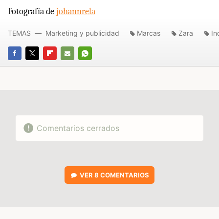
Fotografía de
johannrela
TEMAS
Marketing y publicidad
Marcas
Zara
In
FACEBOOK
TWITTER
FLIPBOARD
E-
WHATSAPP
MAIL
Comentarios cerrados
VER
8 COMENTARIOS