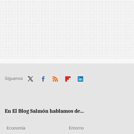
Síguenos
Twit
Fac
RSS
Flip
Link
ter
ebo
boa
edIn
ok
rd
En El Blog Salmón hablamos de...
Economía
Entorno