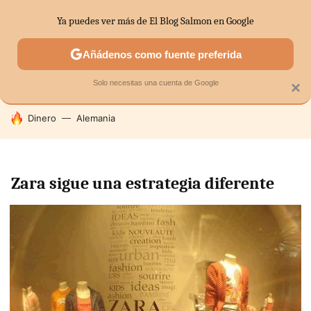
Ya puedes ver más de El Blog Salmon en Google
SECTORES
ECONOMÍA DOMÉSTICA
MERCADOS FINANC
Añádenos como fuente preferida
Solo necesitas una cuenta de Google
×
HOY SE HABLA DE
Dinero
Alemania
Zara sigue una estrategia diferente