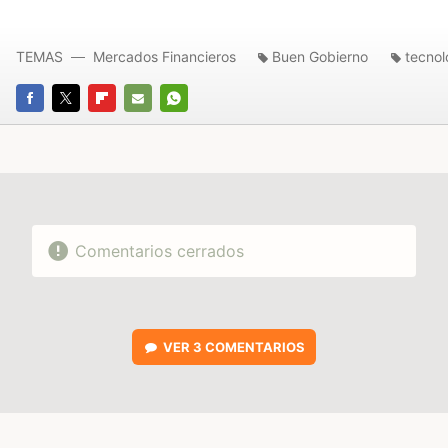
TEMAS
Mercados Financieros
Buen Gobierno
tecnol
FACEBOOK
TWITTER
FLIPBOARD
E-
WHATSAPP
MAIL
Comentarios cerrados
VER
3 COMENTARIOS