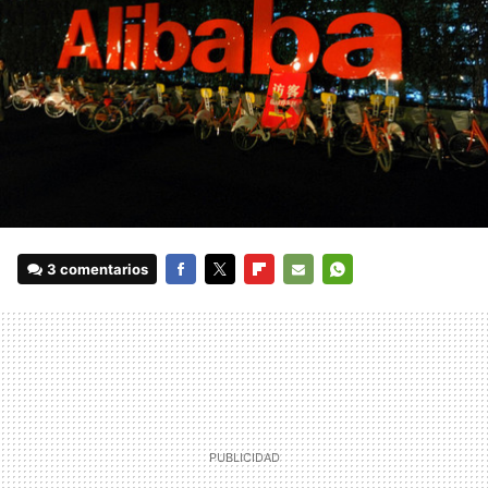
3 comentarios
FACEBOOK
TWITTER
FLIPBOARD
E-
WHATSAPP
MAIL