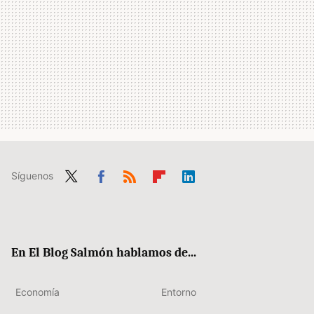
Síguenos
Twit
Fac
RSS
Flip
Link
ter
ebo
boa
edIn
ok
rd
En El Blog Salmón hablamos de...
Economía
Entorno