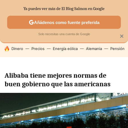
Ya puedes ver más de El Blog Salmon en Google
SECTORES
ECONOMÍA DOMÉSTICA
MERCADOS FINANC
Añádenos como fuente preferida
Solo necesitas una cuenta de Google
×
HOY SE HABLA DE
Dinero
Precios
Energía eólica
Alemania
Pensión
Alibaba tiene mejores normas de
buen gobierno que las americanas