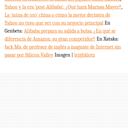
Yahoo y la era ‘post-Alibaba’: ¿Qué hará Marissa Mayer?
,
La 'mina de oro' china o cómo la mejor decisión de
Yahoo no tuvo que ver con su negocio principal
En
Genbeta:
Alibaba prepara su salida a bolsa. ¿En qué se
diferencia de Amazon, su gran competidor?
En Xataka:
Jack Ma, de profesor de inglés a magnate de Internet sin
pasar por Silicon Valley
Imagen |
leighklotz