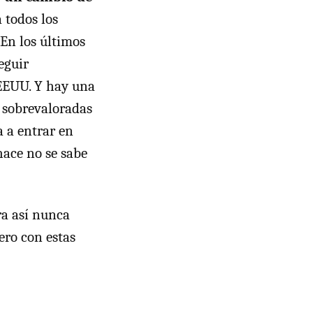
 todos los
 En los últimos
eguir
EEUU. Y hay una
n sobrevaloradas
a a entrar en
hace no se sabe
ra así nunca
nero con estas