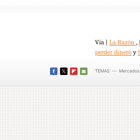
Vía |
La Razón
,
perder dinero
y
TEMAS
Mercados 
FACEBOOK
TWITTER
FLIPBOARD
E-
MAIL