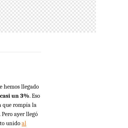
ue hemos llegado
 casi un 3%
. Eso
a que rompía la
 Pero ayer llegó
sto unido
al