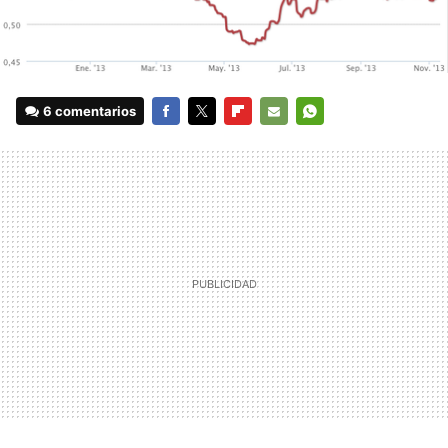
6 comentarios
FACEBOOK
TWITTER
FLIPBOARD
E-
WHATSAPP
MAIL