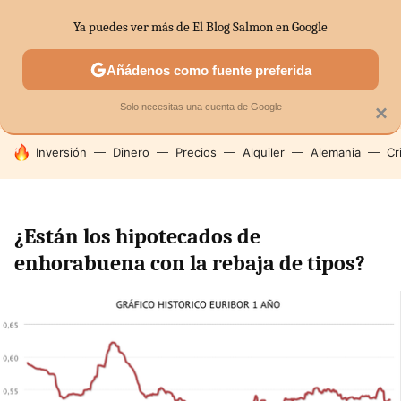
Ya puedes ver más de El Blog Salmon en Google
SECTORES
ECONOMÍA DOMÉSTICA
MERCADOS FINANC
Añádenos como fuente preferida
Solo necesitas una cuenta de Google
×
HOY SE HABLA DE
Inversión
Dinero
Precios
Alquiler
Alemania
Cr
¿Están los hipotecados de
enhorabuena con la rebaja de tipos?