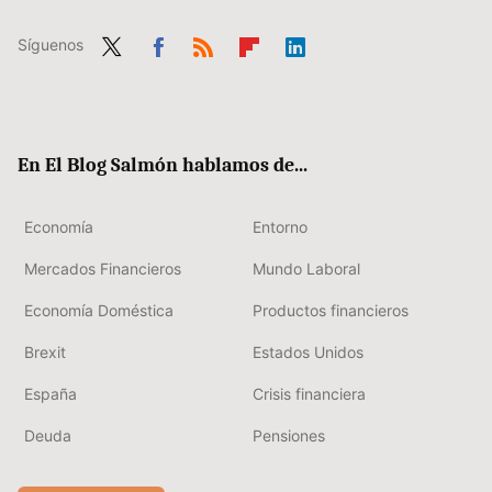
Síguenos
Twit
Fac
RSS
Flip
Link
ter
ebo
boa
edIn
ok
rd
En El Blog Salmón hablamos de...
Economía
Entorno
Mercados Financieros
Mundo Laboral
Economía Doméstica
Productos financieros
Brexit
Estados Unidos
España
Crisis financiera
Deuda
Pensiones