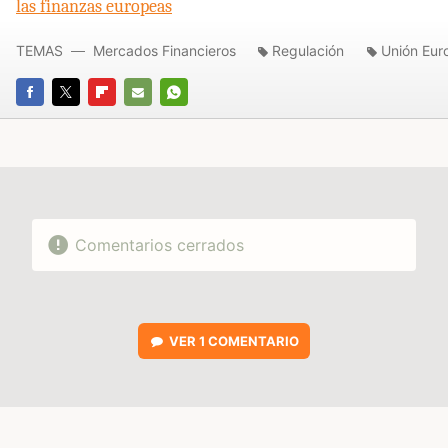
las finanzas europeas
TEMAS
Mercados Financieros
Regulación
Unión Eur
FACEBOOK
TWITTER
FLIPBOARD
E-
WHATSAPP
MAIL
Comentarios cerrados
VER
1 COMENTARIO