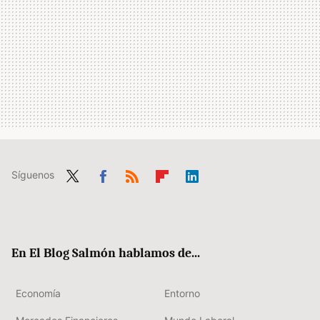
Síguenos
Twit
Fac
RSS
Flip
Link
ter
ebo
boa
edIn
ok
rd
En El Blog Salmón hablamos de...
Economía
Entorno