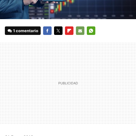
1 comentario
FACEBOOK
TWITTER
FLIPBOARD
E-
WHATSAPP
MAIL