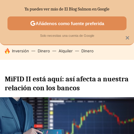
Ya puedes ver más de El Blog Salmon en Google
SECTORES
ECONOMÍA DOMÉSTICA
MERCADOS FINANC
Añádenos como fuente preferida
Solo necesitas una cuenta de Google
×
HOY SE HABLA DE
Inversión
Dinero
Alquiler
Dinero
MiFID II está aquí: así afecta a nuestra
relación con los bancos