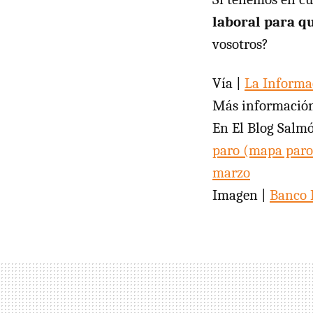
laboral para q
vosotros?
Vía |
La Informa
Más informació
En El Blog Salm
paro (mapa par
marzo
Imagen |
Banco 