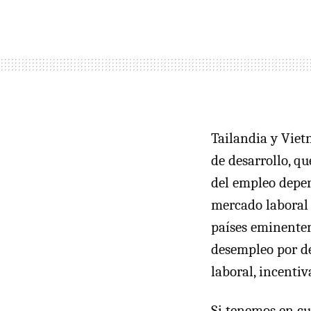
Tailandia y Viet
de desarrollo, q
del empleo depen
mercado laboral 
países eminentem
desempleo por de
laboral, incentiv
Si tenemos en c