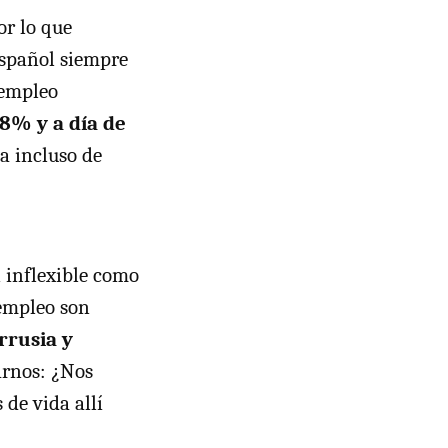
r lo que
español siempre
sempleo
8% y a día de
a incluso de
 inflexible como
 empleo son
rrusia y
arnos: ¿Nos
 de vida allí