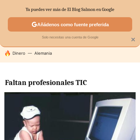
Ya puedes ver más de El Blog Salmon en Google
SECTORES
ECONOMÍA DOMÉSTICA
MERCADOS FINANC
Añádenos como fuente preferida
Solo necesitas una cuenta de Google
×
HOY SE HABLA DE
Dinero
Alemania
Faltan profesionales TIC