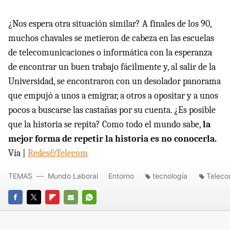
¿Nos espera otra situación similar? A finales de los 90,
muchos chavales se metieron de cabeza en las escuelas
de telecomunicaciones o informática con la esperanza
de encontrar un buen trabajo fácilmente y, al salir de la
Universidad, se encontraron con un desolador panorama
que empujó a unos a emigrar, a otros a opositar y a unos
pocos a buscarse las castañas por su cuenta. ¿Es posible
que la historia se repita? Como todo el mundo sabe,
la
mejor forma de repetir la historia es no conocerla.
Vía |
Redes&Telecom
TEMAS
Mundo Laboral
Entorno
tecnología
Teleco
FACEBOOK
TWITTER
FLIPBOARD
E-
WHATSAPP
MAIL