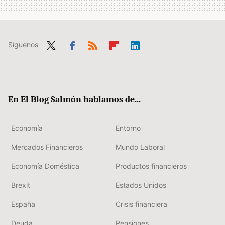
Síguenos
Twit
Fac
RSS
Flip
Link
ter
ebo
boa
edIn
ok
rd
En El Blog Salmón hablamos de...
Economía
Entorno
Mercados Financieros
Mundo Laboral
Economía Doméstica
Productos financieros
Brexit
Estados Unidos
España
Crisis financiera
Deuda
Pensiones