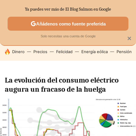
Ya puedes ver más de El Blog Salmon en Google
SECTORES
ECONOMÍA DOMÉSTICA
MERCADOS FINANC
Añádenos como fuente preferida
Solo necesitas una cuenta de Google
×
HOY SE HABLA DE
Dinero
Precios
Felicidad
Energía eólica
Pensión
La evolución del consumo eléctrico
augura un fracaso de la huelga