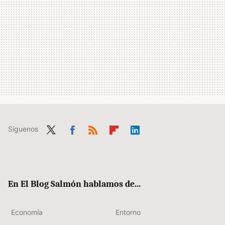
Síguenos
Twit
Fac
RSS
Flip
Link
ter
ebo
boa
edIn
ok
rd
En El Blog Salmón hablamos de...
Economía
Entorno