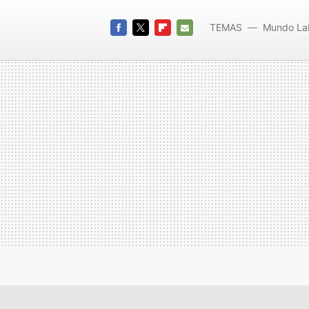
TEMAS
Mundo La
inmobili
FACEBOOK
TWITTER
FLIPBOARD
E-
MAIL