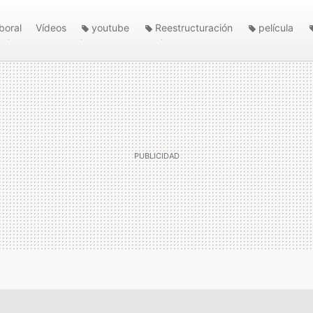
boral
Vídeos
youtube
Reestructuración
película
arias
comerciales
comercial