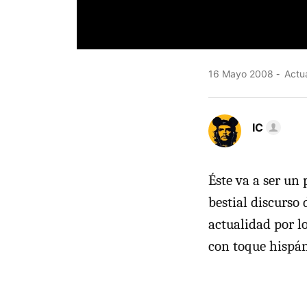
16 Mayo 2008
Actua
IC
Éste va a ser un
bestial discurso
actualidad por lo
con toque hispán