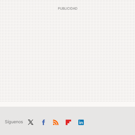
Síguenos
Twit
Fac
RSS
Flip
Link