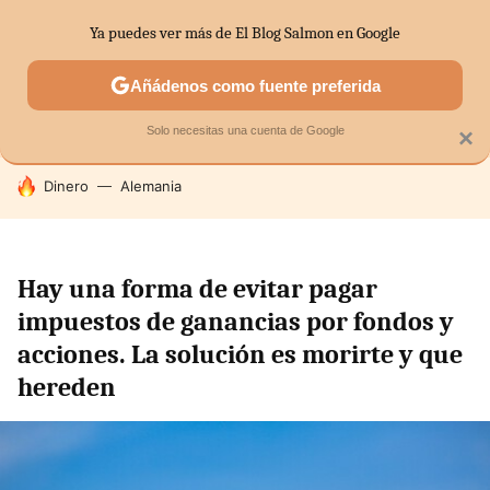
Ya puedes ver más de El Blog Salmon en Google
SECTORES
ECONOMÍA DOMÉSTICA
MERCADOS FINANC
Añádenos como fuente preferida
Solo necesitas una cuenta de Google
×
HOY SE HABLA DE
Dinero
Alemania
Hay una forma de evitar pagar
impuestos de ganancias por fondos y
acciones. La solución es morirte y que
hereden