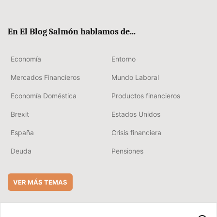
ter
ebo
boa
edIn
ok
rd
En El Blog Salmón hablamos de...
Economía
Entorno
Mercados Financieros
Mundo Laboral
Economía Doméstica
Productos financieros
Brexit
Estados Unidos
España
Crisis financiera
Deuda
Pensiones
VER MÁS TEMAS