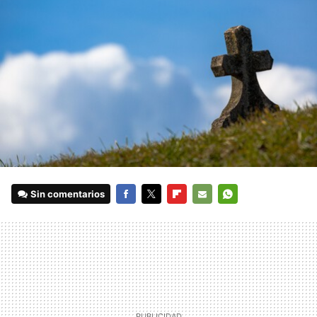
Sin comentarios
FACEBOOK
TWITTER
FLIPBOARD
E-
WHATSAPP
MAIL