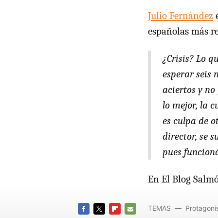
Julio Fernández
e
españolas más re
¿Crisis? Lo q
esperar seis 
aciertos y no
lo mejor, la 
es culpa de o
director, se s
pues funciona
En El Blog Salm
TEMAS
Protagoni