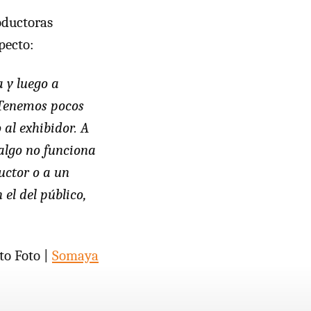
roductoras
pecto:
a y luego a
. Tenemos pocos
 al exhibidor. A
 algo no funciona
ductor o a un
 el del público,
to Foto |
Somaya