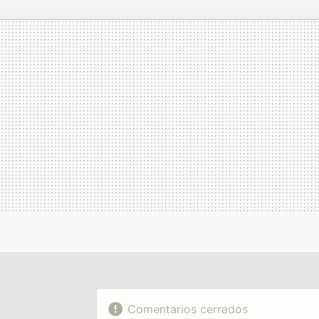
FACEBOOK
TWITTER
FLIPBOARD
E-
MAIL
Comentarios cerrados