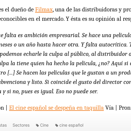
s el dueño de
Filmax
, una de las distribuidoras y p
conocibles en el mercado. Y ésta es su opinión al res
ue falta es ambición empresarial. Se hace una películ
meses o un año hasta hacer otra. Y falta autocrítica
 podemos echarle la culpa al público, al distribuidor o
culpa la tiene quien ha hecho la película, ¿no? Aquí si
tro [...] Se hacen las películas que le gustan a un pro
ubvenciona y listo. Si coincide el gusto del director con
 y si no, pues es igual. Eso no puede ser.
ón |
El cine español se despeña en taquilla
Vía | Pron
stas
Sectores
Cine
cine español