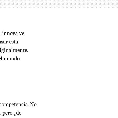
a innova ve
usar esta
iginalmente.
el mundo
 competencia. No
 pero ¿de