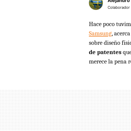
Alejandro
Colaborador
Hace poco tuvimo
Samsung
, acerc
sobre diseño fís
de patentes
que
merece la pena re