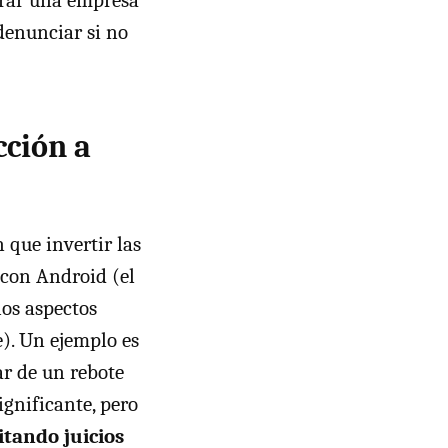
rar una empresa
denunciar si no
cción a
 que invertir las
 con Android (el
os aspectos
). Un ejemplo es
ar de un rebote
ignificante, pero
tando juicios