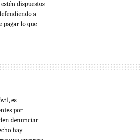
 estén dispuestos
defendiendo a
 pagar lo que
vil, es
entes por
eden denunciar
hecho hay