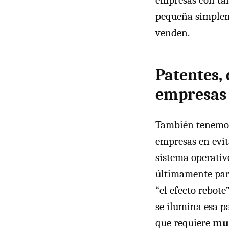
empresas con ta
pequeña simplem
venden.
Patentes, 
empresas 
También tenemos 
empresas en evit
sistema operati
últimamente para
“el efecto rebot
se ilumina esa p
que requiere
muc