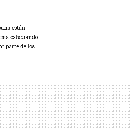
spaña están
está estudiando
r parte de los