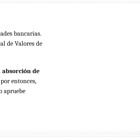
dades bancarias.
al de Valores de
a
absorción de
 por entonces,
lo apruebe