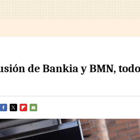
fusión de Bankia y BMN, todo
FACEBOOK
TWITTER
FLIPBOARD
E-
MAIL