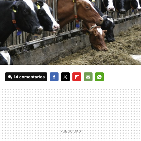
14 comentarios
FACEBOOK
TWITTER
FLIPBOARD
E-
WHATSAPP
MAIL