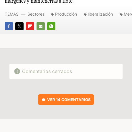
márgenes y mantenerlas a flote.
TEMAS
Sectores
Producción
liberalización
Mer
FACEBOOK
TWITTER
FLIPBOARD
E-
WHATSAPP
MAIL
Comentarios cerrados
VER
14 COMENTARIOS