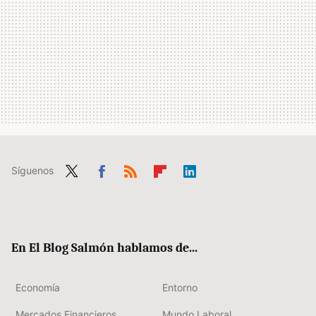
Síguenos
Twit
Fac
RSS
Flip
Link
ter
ebo
boa
edIn
ok
rd
En El Blog Salmón hablamos de...
Economía
Entorno
Mercados Financieros
Mundo Laboral