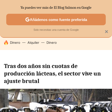
Ya puedes ver más de El Blog Salmon en Google
SECTORES
ECONOMÍA DOMÉSTICA
MERCADOS FINANC
Añádenos como fuente preferida
Solo necesitas una cuenta de Google
×
HOY SE HABLA DE
Dinero
Alquiler
Dinero
Tras dos años sin cuotas de
producción lácteas, el sector vive un
ajuste brutal