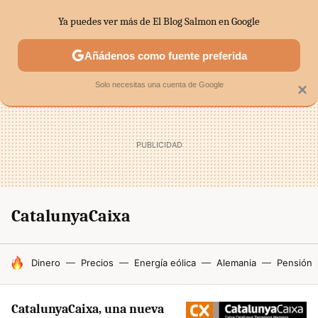
Ya puedes ver más de El Blog Salmon en Google
SECTORES
ECONOMÍA DOMÉSTICA
MERCADOS FINANC
Añádenos como fuente preferida
Solo necesitas una cuenta de Google
×
CatalunyaCaixa
HOY SE HABLA DE
Dinero
Precios
Energía eólica
Alemania
Pensión
CatalunyaCaixa, una nueva