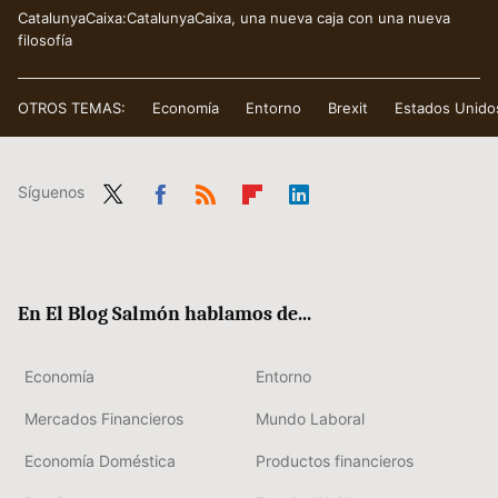
CatalunyaCaixa:CatalunyaCaixa, una nueva caja con una nueva
filosofía
OTROS TEMAS:
Economía
Entorno
Brexit
Estados Unido
Síguenos
Twit
Fac
RSS
Flip
Link
ter
ebo
boa
edIn
ok
rd
En El Blog Salmón hablamos de...
Economía
Entorno
Mercados Financieros
Mundo Laboral
Economía Doméstica
Productos financieros