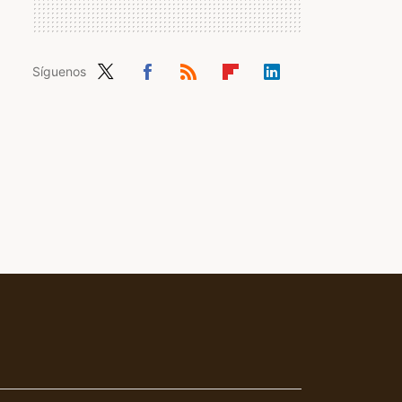
Síguenos
Twit
Fac
RSS
Flip
Link
ter
ebo
boa
edIn
ok
rd