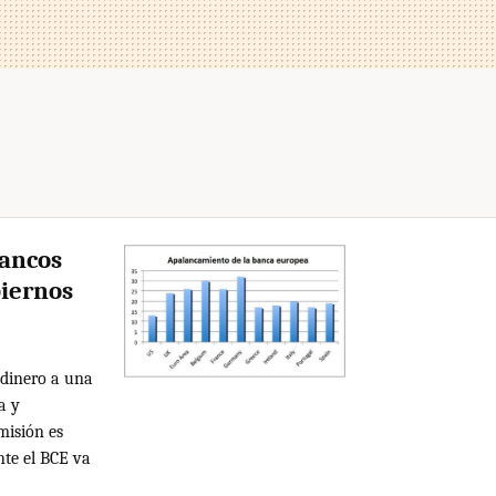
bancos
biernos
 dinero a una
a y
misión es
nte el BCE va