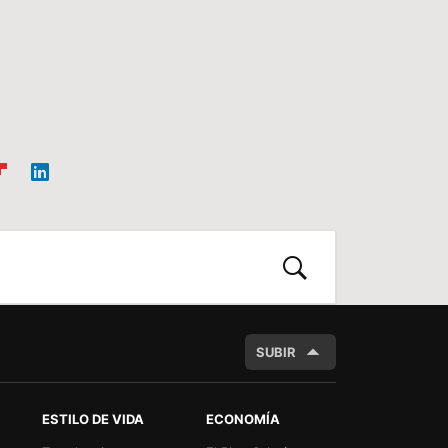
ip
Link
oa
edIn
d
BUSCAR
SUBIR
ESTILO DE VIDA
ECONOMÍA