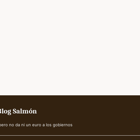
Blog Salmón
ero no da ni un euro a los gobiernos