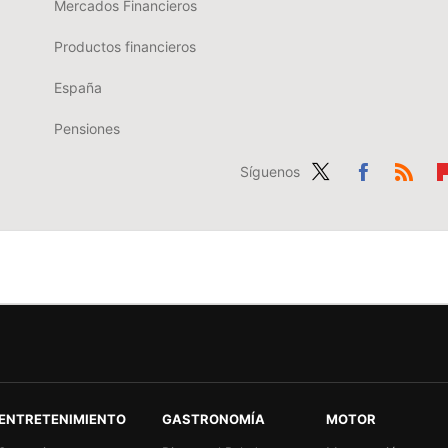
Mercados Financieros
Productos financieros
España
Pensiones
Síguenos
Twit
Fac
RSS
Fl
ter
ebo
b
ok
r
ENTRETENIMIENTO
GASTRONOMÍA
MOTOR