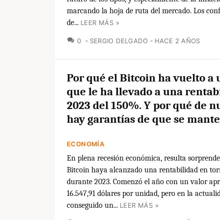
marcando la hoja de ruta del mercado. Los con
de...
LEER MÁS »
COMENTARIOS
0
SERGIO DELGADO
HACE 2 AÑOS
Por qué el Bitcoin ha vuelto a 
que le ha llevado a una rentab
2023 del 150%. Y por qué de n
hay garantías de que se mant
ECONOMÍA
En plena recesión económica, resulta sorprende
Bitcoin haya alcanzado una rentabilidad en to
durante 2023. Comenzó el año con un valor ap
16.547,91 dólares por unidad, pero en la actuali
conseguido un...
LEER MÁS »