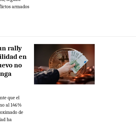
flictos armados
un rally
ilidad en
uevo no
enga
nte que el
rno al 146%
roximado de
dad ha