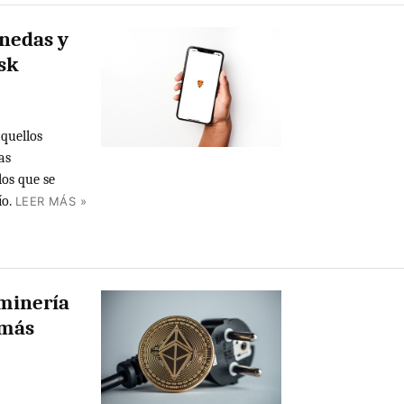
onedas y
sk
quellos
as
los que se
o.
LEER MÁS »
 minería
 más