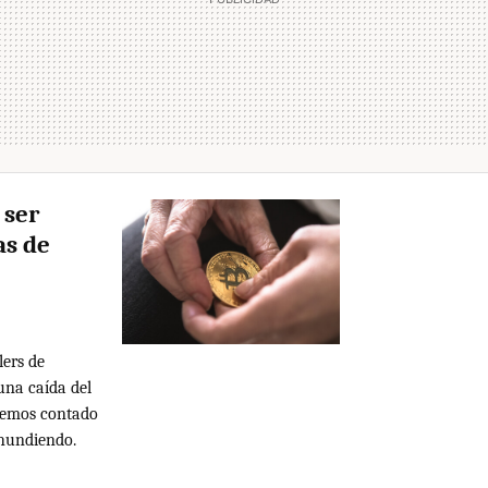
 ser
as de
ers de
 una caída del
hemos contado
 hundiendo.