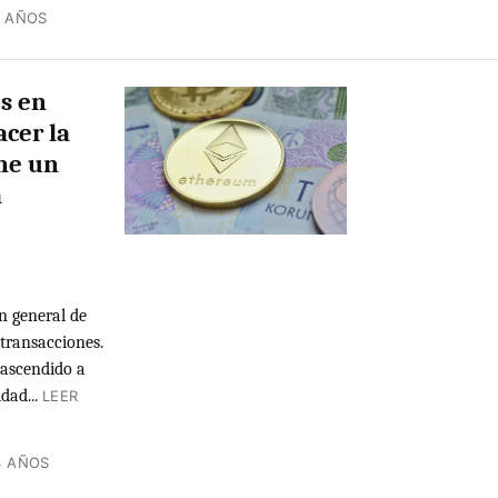
4 AÑOS
es en
cer la
ene un
a
n general de
 transacciones.
 ascendido a
dad...
LEER
4 AÑOS