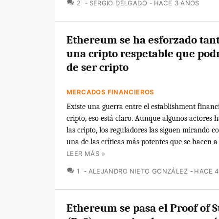
COMENTARIOS
2
SERGIO DELGADO
HACE 3 AÑOS
Ethereum se ha esforzado tant
una cripto respetable que podr
de ser cripto
MERCADOS FINANCIEROS
Existe una guerra entre el establishment financi
cripto, eso está claro. Aunque algunos actores
las cripto, los reguladores las siguen mirando co
una de las críticas más potentes que se hacen a l
LEER MÁS »
COMENTARIOS
1
ALEJANDRO NIETO GONZÁLEZ
HACE 
Ethereum se pasa el Proof of 