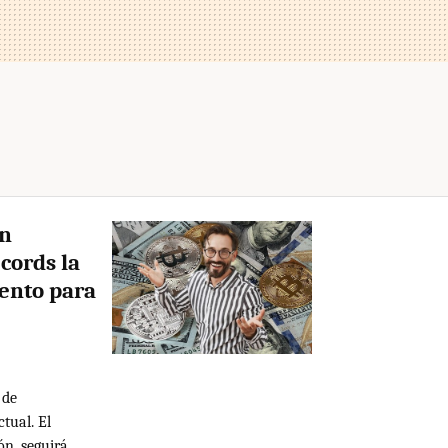
en
cords la
ento para
 de
tual. El
ón, seguirá