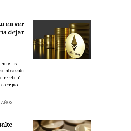
o en ser
ía dejar
ero y las
 han abrazado
n recelo. Y
as cripto...
4 AÑOS
Stake