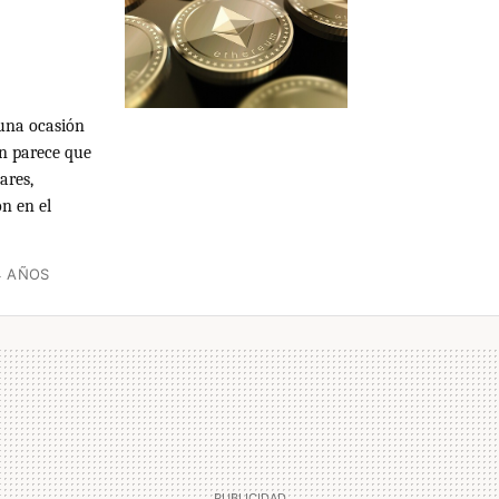
guna ocasión
in parece que
ares,
n en el
4 AÑOS