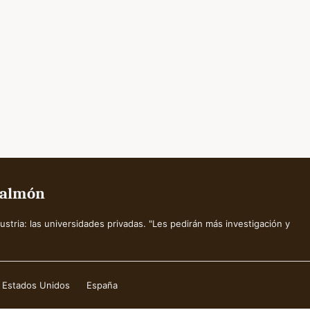
 Salmón
tria: las universidades privadas. "Les pedirán más investigación y
Estados Unidos
España