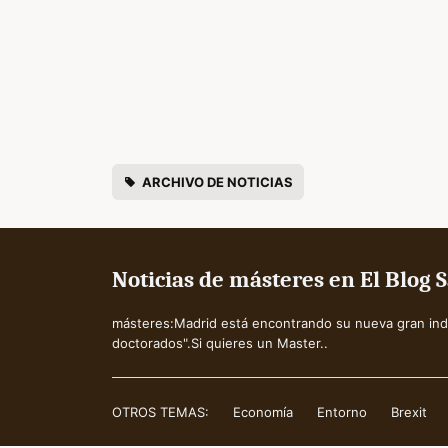
ARCHIVO DE NOTICIAS
Noticias de másteres en El Blog
másteres:Madrid está encontrando su nueva gran indus
doctorados".Si quieres un Master..
OTROS TEMAS:
Economía
Entorno
Brexit