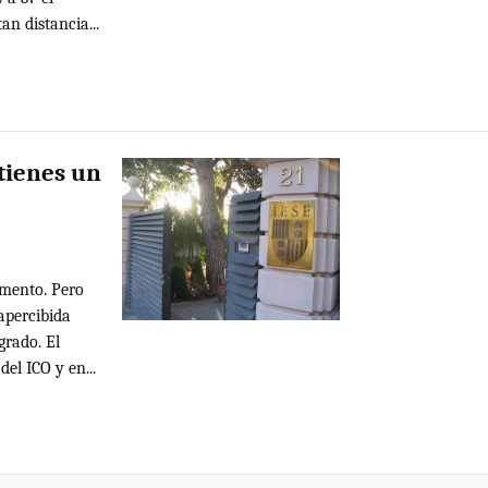
n distancia...
 tienes un
omento. Pero
apercibida
grado. El
el ICO y en...