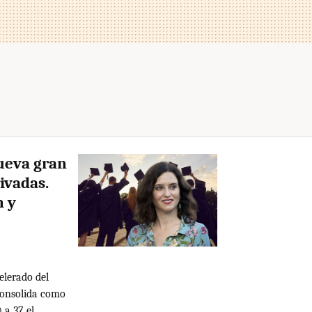
ueva gran
ivadas.
n y
elerado del
 consolida como
 a 37 el