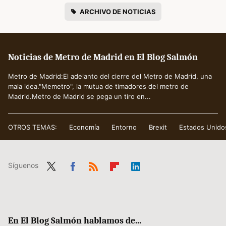
ARCHIVO DE NOTICIAS
Noticias de Metro de Madrid en El Blog Salmón
Metro de Madrid:El adelanto del cierre del Metro de Madrid, una
mala idea."Memetro", la mutua de timadores del metro de
Madrid.Metro de Madrid se pega un tiro en...
OTROS TEMAS:
Economía
Entorno
Brexit
Estados Unido
Síguenos
Twit
Fac
RSS
Flip
Link
ter
ebo
boa
edIn
ok
rd
En El Blog Salmón hablamos de...