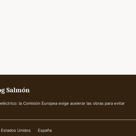
log Salmón
eléctrico: la Comisión Europea exige acelerar las obras para evitar
Estados Unidos
España