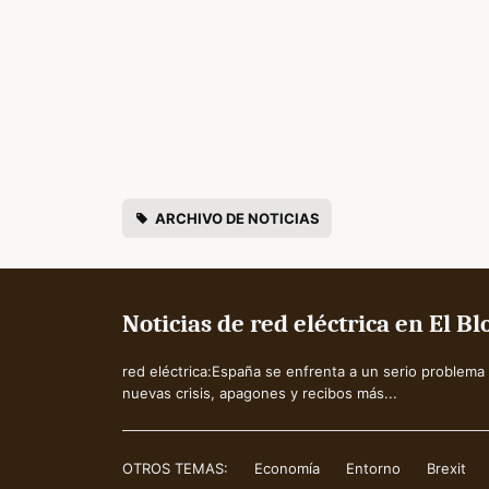
ARCHIVO DE NOTICIAS
Noticias de red eléctrica en El B
red eléctrica:España se enfrenta a un serio problema 
nuevas crisis, apagones y recibos más...
OTROS TEMAS:
Economía
Entorno
Brexit