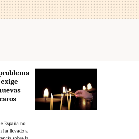
 problema
 exige
 nuevas
 caros
 de España no
n ha llevado a
encia sobre la