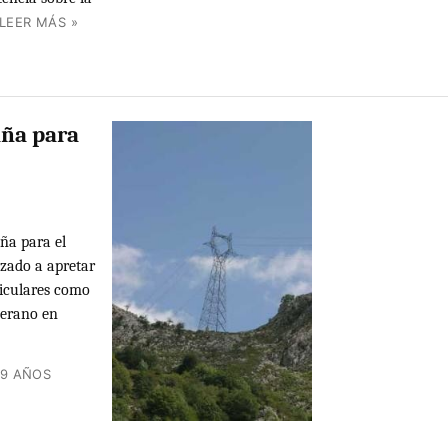
LEER MÁS »
aña para
ña para el
zado a apretar
ticulares como
verano en
19 AÑOS