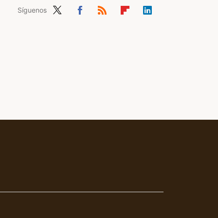
Síguenos
Twit
Fac
RSS
Flip
Link
ter
ebo
boa
edIn
ok
rd