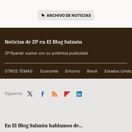
ARCHIVO DE NOTICIAS
Noticias de ZP en El Blog Salmón
ZP:Ryanair vuelve con su polémica publicidad
OTROS TEMAS:
Economía
Entorno
Brexit
Estados Unido
Síguenos
Twit
Fac
RSS
Flip
Link
ter
ebo
boa
edIn
ok
rd
En El Blog Salmón hablamos de...