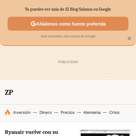
Ya puedes ver más de El Blog Salmon en Google
SECTORES
ECONOMÍA DOMÉSTICA
MERCADOS FINANC
Añádenos como fuente preferida
Solo necesitas una cuenta de Google
×
ZP
HOY SE HABLA DE
Inversión
Dinero
Precios
Alemania
Crisis
Ryanair vuelve con su