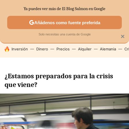
Ya puedes ver más de El Blog Salmon en Google
SECTORES
ECONOMÍA DOMÉSTICA
MERCADOS FINANC
Añádenos como fuente preferida
Solo necesitas una cuenta de Google
×
HOY SE HABLA DE
Inversión
Dinero
Precios
Alquiler
Alemania
Cr
¿Estamos preparados para la crisis
que viene?