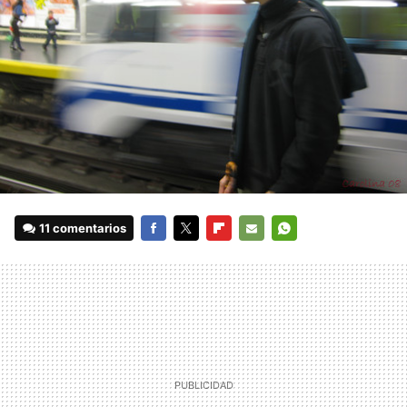
11 comentarios
FACEBOOK
TWITTER
FLIPBOARD
E-
WHATSAPP
MAIL