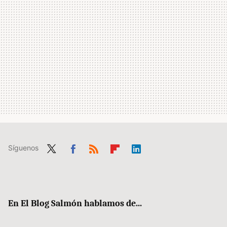
Síguenos
Twit
Fac
RSS
Flip
Link
ter
ebo
boa
edIn
ok
rd
En El Blog Salmón hablamos de...