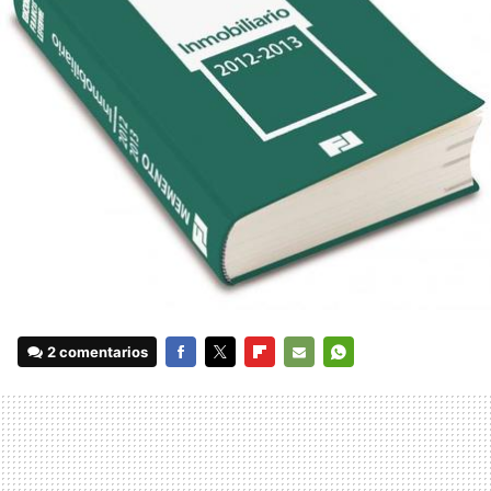
2 comentarios
FACEBOOK
TWITTER
FLIPBOARD
E-
WHATSAPP
MAIL