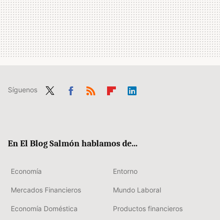
Síguenos
Twit
Fac
RSS
Flip
Link
ter
ebo
boa
edIn
ok
rd
En El Blog Salmón hablamos de...
Economía
Entorno
Mercados Financieros
Mundo Laboral
Economía Doméstica
Productos financieros