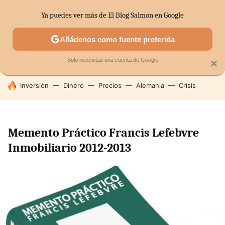
Ya puedes ver más de El Blog Salmon en Google
SECTORES
ECONOMÍA DOMÉSTICA
MERCADOS FINANC
Añádenos como fuente preferida
Solo necesitas una cuenta de Google
×
HOY SE HABLA DE
Inversión
Dinero
Precios
Alemania
Crisis
Memento Práctico Francis Lefebvre
Inmobiliario 2012-2013