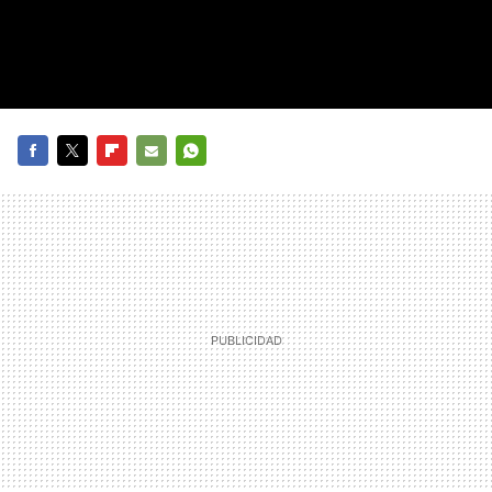
FACEBOOK
TWITTER
FLIPBOARD
E-
WHATSAPP
MAIL