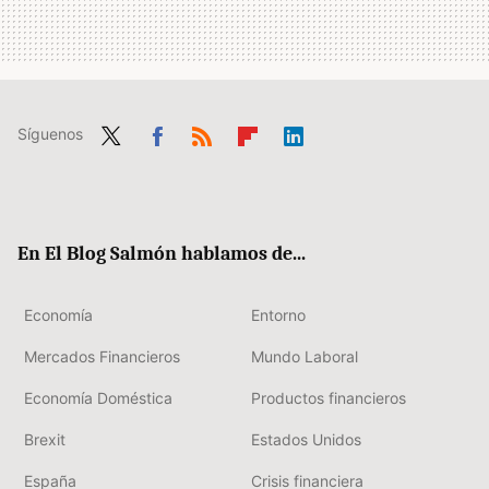
Síguenos
Twit
Fac
RSS
Flip
Link
ter
ebo
boa
edIn
ok
rd
En El Blog Salmón hablamos de...
Economía
Entorno
Mercados Financieros
Mundo Laboral
Economía Doméstica
Productos financieros
Brexit
Estados Unidos
España
Crisis financiera