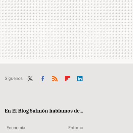
Síguenos
Twit
Fac
RSS
Flip
Link
ter
ebo
boa
edIn
ok
rd
En El Blog Salmón hablamos de...
Economía
Entorno