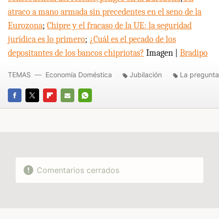
atraco a mano armada sin precedentes en el seno de la
Eurozona
;
Chipre y el fracaso de la UE: la seguridad
jurídica es lo primero
;
¿Cuál es el pecado de los
depositantes de los bancos chipriotas?
Imagen |
Bradipo
TEMAS
Economía Doméstica
Jubilación
La pregunta
FACEBOOK
TWITTER
FLIPBOARD
E-
WHATSAPP
MAIL
Comentarios cerrados