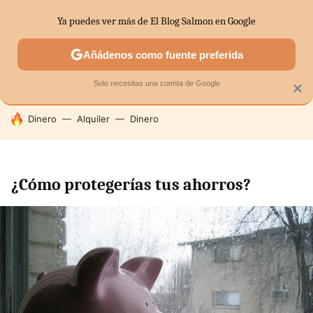
Ya puedes ver más de El Blog Salmon en Google
SECTORES
ECONOMÍA DOMÉSTICA
MERCADOS FINANC
Añádenos como fuente preferida
Solo necesitas una cuenta de Google
×
HOY SE HABLA DE
Dinero
Alquiler
Dinero
¿Cómo protegerías tus ahorros?