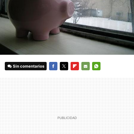
Sin comentarios
FACEBOOK
TWITTER
FLIPBOARD
E-
WHATSAPP
MAIL