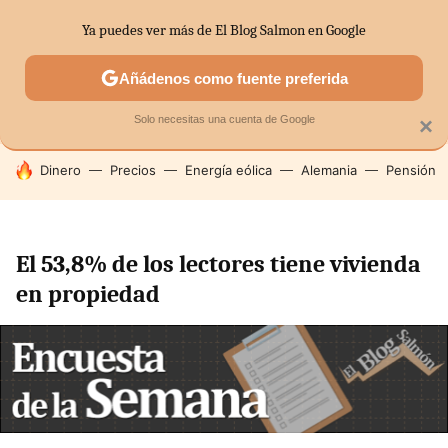
Ya puedes ver más de El Blog Salmon en Google
SECTORES
ECONOMÍA DOMÉSTICA
MERCADOS FINANC
Añádenos como fuente preferida
Solo necesitas una cuenta de Google
×
HOY SE HABLA DE
Dinero
Precios
Energía eólica
Alemania
Pensión
El 53,8% de los lectores tiene vivienda
en propiedad