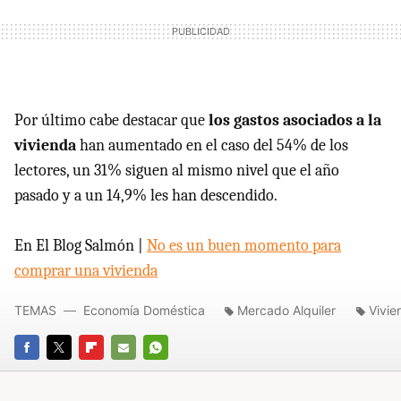
Por último cabe destacar que
los gastos asociados a la
vivienda
han aumentado en el caso del 54% de los
lectores, un 31% siguen al mismo nivel que el año
pasado y a un 14,9% les han descendido.
En El Blog Salmón |
No es un buen momento para
comprar una vivienda
TEMAS
Economía Doméstica
Mercado Alquiler
Vivie
FACEBOOK
TWITTER
FLIPBOARD
E-
WHATSAPP
MAIL