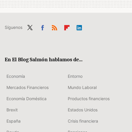
Síguenos
Twit
Fac
RSS
Flip
Link
ter
ebo
boa
edIn
ok
rd
En El Blog Salmón hablamos de...
Economía
Entorno
Mercados Financieros
Mundo Laboral
Economía Doméstica
Productos financieros
Brexit
Estados Unidos
España
Crisis financiera