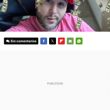
Sin comentarios
FACEBOOK
TWITTER
FLIPBOARD
E-
WHATSAPP
MAIL