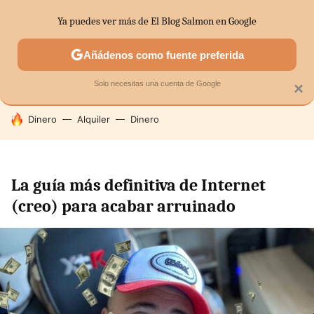
Ya puedes ver más de El Blog Salmon en Google
SECTORES
ECONOMÍA DOMÉSTICA
MERCADOS FINANC
Añádenos como fuente preferida
Solo necesitas una cuenta de Google
×
HOY SE HABLA DE
Dinero
Alquiler
Dinero
La guía más definitiva de Internet
(creo) para acabar arruinado