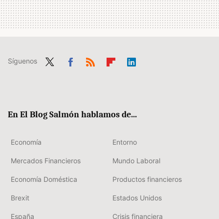
Síguenos
Twit
Fac
RSS
Flip
Link
ter
ebo
boa
edIn
ok
rd
En El Blog Salmón hablamos de...
Economía
Entorno
Mercados Financieros
Mundo Laboral
Economía Doméstica
Productos financieros
Brexit
Estados Unidos
España
Crisis financiera