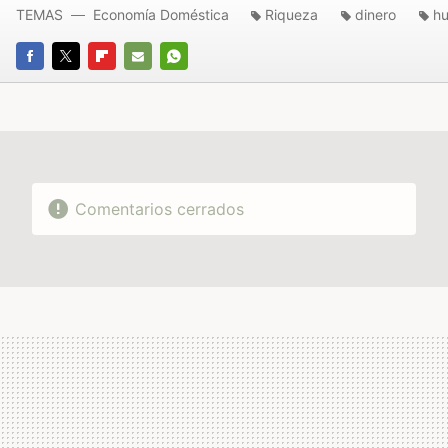
TEMAS
Economía Doméstica
Riqueza
dinero
h
FACEBOOK
TWITTER
FLIPBOARD
E-
WHATSAPP
MAIL
Comentarios cerrados